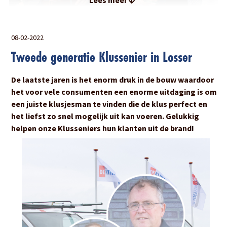
Lees meer
De Klussenier Awards 2022:
08-02-2022
Tweede generatie Klussenier in Losser
"Trots op onze Klusseniers"
De laatste jaren is het enorm druk in de bouw waardoor
Zwartebroek, 8 april - Op vrijdag 8 april werd de zesde
het voor vele consumenten een enorme uitdaging is om
editie van De Klussenier Awards georganiseerd in
een juiste klusjesman te vinden die de klus perfect en
Zwartebroek. Met 6 categorieën, diverse jubilarissen en
het liefst zo snel mogelijk uit kan voeren. Gelukkig
het eerste erelid van De Klussenier, beloofde het een
helpen onze Klusseniers hun klanten uit de brand!
aangename avond te worden.