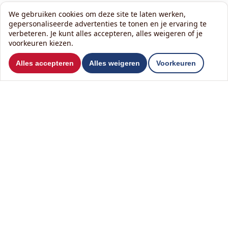
We gebruiken cookies om deze site te laten werken,
gepersonaliseerde advertenties te tonen en je ervaring te
verbeteren. Je kunt alles accepteren, alles weigeren of je
voorkeuren kiezen.
Wil je ons volgen?
Alles accepteren
Alles weigeren
Voorkeuren
Lees onze nieuwsbrief:
Contact
Het KlusHuis Nederland B.V.
T
0342 84 97 97
Tolboomweg 11
M
06 1406 7007
3784 XC Terschuur
E
info@hetklushuis.nl
Over ons
Zelf Klussenier worden?
Nieuws