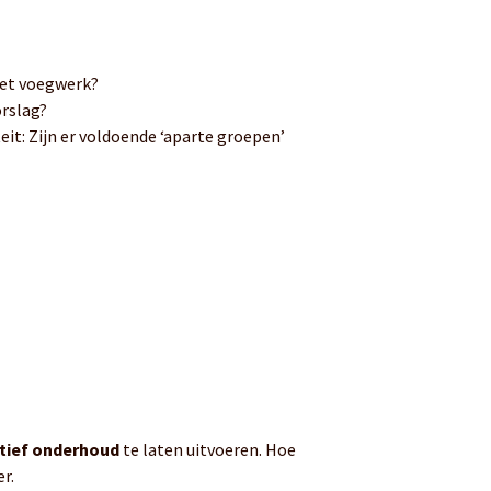
het voegwerk?
orslag?
eit: Zijn er voldoende ‘aparte groepen’
tief onderhoud
te laten uitvoeren. Hoe
er.