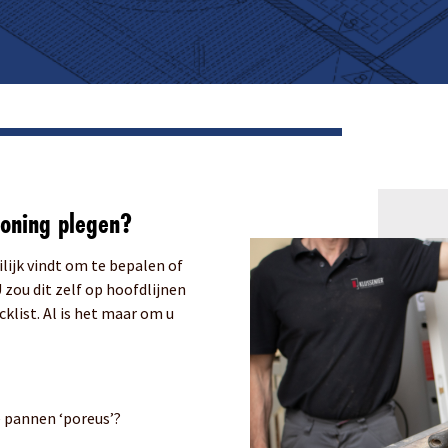
oning plegen?
lijk vindt om te bepalen of
U zou dit zelf op hoofdlijnen
klist. Al is het maar om u
e pannen ‘poreus’?