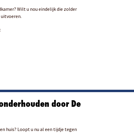
kamer? Wilt u nou eindelijk die zolder
n
uitvoeren.
:
 onderhouden door De
n huis? Loopt u nu al een tijdje tegen