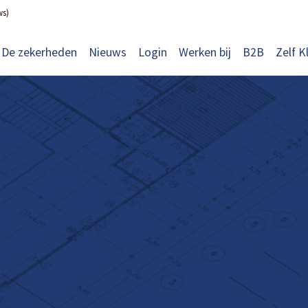
ws)
De zekerheden
Nieuws
Login
Werken bij
B2B
Zelf K