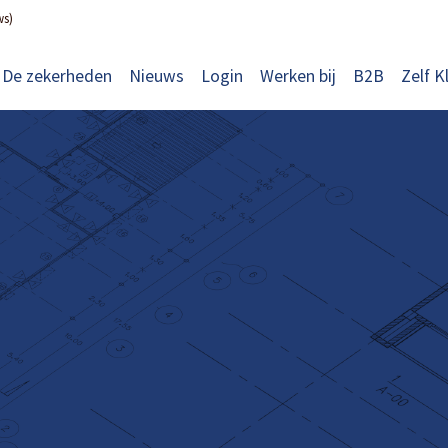
ws)
De zekerheden
Nieuws
Login
Werken bij
B2B
Zelf K