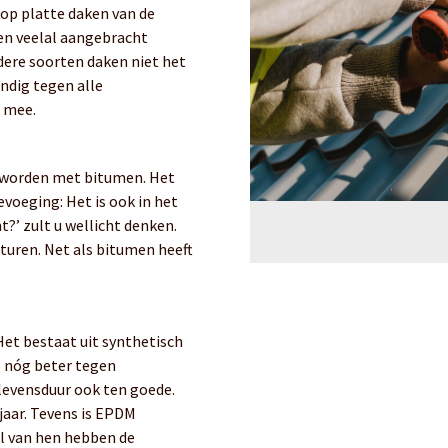
op platte daken van de
en veelal aangebracht
dere soorten daken niet het
endig tegen alle
r mee.
 worden met bitumen. Het
voeging: Het is ook in het
t?’ zult u wellicht denken.
turen.
Net als bitumen heeft
Het bestaat uit synthetisch
l nóg beter tegen
levensduur ook ten goede.
jaar.
Tevens is EPDM
el van hen hebben de