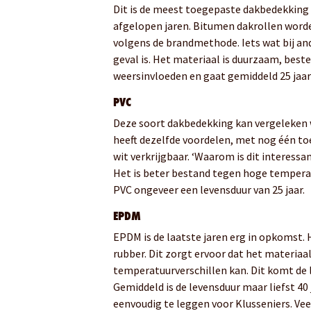
Dit is de meest toegepaste dakbedekking 
afgelopen jaren. Bitumen dakrollen word
volgens de brandmethode. Iets wat bij an
geval is. Het materiaal is duurzaam, best
weersinvloeden en gaat gemiddeld 25 jaa
PVC
Deze soort dakbedekking kan vergeleken
heeft dezelfde voordelen, met nog één toe
wit verkrijgbaar.
‘Waarom is dit interessan
Het is beter bestand tegen hoge tempera
PVC ongeveer een levensduur van 25 jaar.
EPDM
EPDM is de laatste jaren erg in opkomst. 
rubber. Dit zorgt ervoor dat het materiaa
temperatuurverschillen kan. Dit komt de 
Gemiddeld is de levensduur maar liefst 40 
eenvoudig te leggen voor Klusseniers. Ve