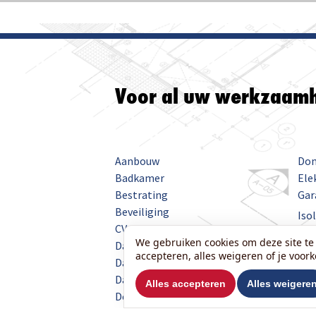
Voor al uw werkzaam
Aanbouw
Dom
Badkamer
Ele
Bestrating
Gar
Beveiliging
Iso
CV
Keu
We gebruiken cookies om deze site te 
Dakdekken
Koz
accepteren, alles weigeren of je voor
Dakkapel
Loo
Dakramen
Met
Alles accepteren
Alles weigere
Deuren