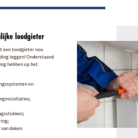
lijke loodgieter
et een loodgieter nou
eiding leggen! Onderstaand
ing hebben op het
mingssystemen en
nginstallaties;
ngsstukken;
ring;
 van daken.