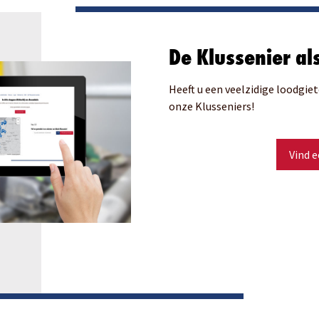
De Klussenier al
Heeft u een veelzidige loodgi
onze Klusseniers!
Vind e