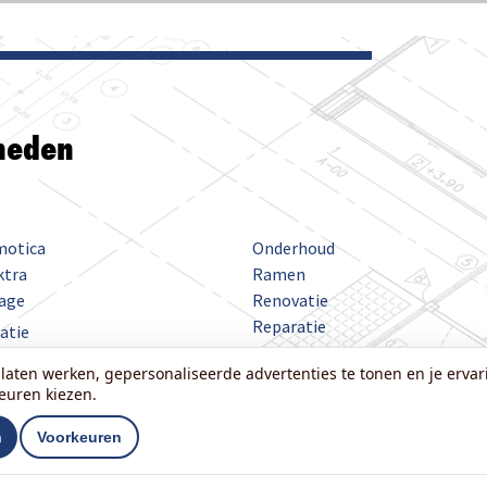
heden
otica
Onderhoud
ktra
Ramen
age
Renovatie
Reparatie
latie
Sanitair
ken
laten werken, gepersonaliseerde advertenties te tonen en je ervari
ijnen
Schilderwerk
keuren kiezen.
dgieterswerk
Schutting
selwerk
Stucwerk
n
Voorkeuren