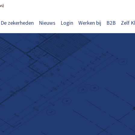
ws)
De zekerheden
Nieuws
Login
Werken bij
B2B
Zelf K