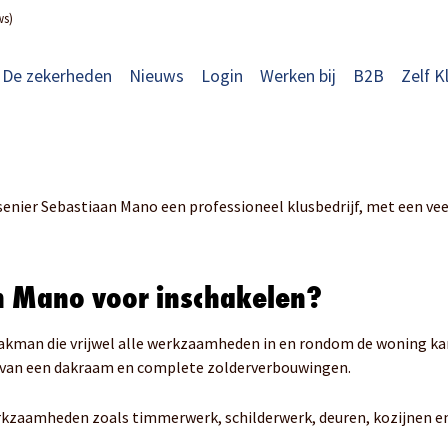
ws)
De zekerheden
Nieuws
Login
Werken bij
B2B
Zelf K
senier Sebastiaan Mano een professioneel klusbedrijf, met een vee
n Mano voor inschakelen?
vakman die vrijwel alle werkzaamheden in en rondom de woning kan
n van een dakraam en complete zolderverbouwingen.
werkzaamheden zoals timmerwerk, schilderwerk, deuren, kozijnen en