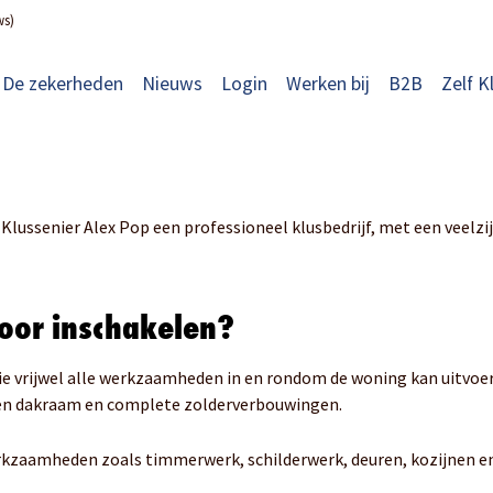
ws)
De zekerheden
Nieuws
Login
Werken bij
B2B
Zelf K
Klussenier Alex Pop een professioneel klusbedrijf, met een veelzi
voor inschakelen?
ie vrijwel alle werkzaamheden in en rondom de woning kan uitvoe
 een dakraam en complete zolderverbouwingen.
werkzaamheden zoals timmerwerk, schilderwerk, deuren, kozijnen en