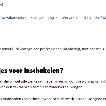
ws)
De zekerheden
Nieuws
Login
Werken bij
B2B
Zelf K
senier Dirk Vaartjes een professioneel klusbedrijf, met een veelzi
jes voor inschakelen?
man die vrijwel alle werkzaamheden in en rondom de woning kan ui
n van een dakraam en complete zolderverbouwingen.
werkzaamheden zoals timmerwerk, schilderwerk, deuren, kozijnen en