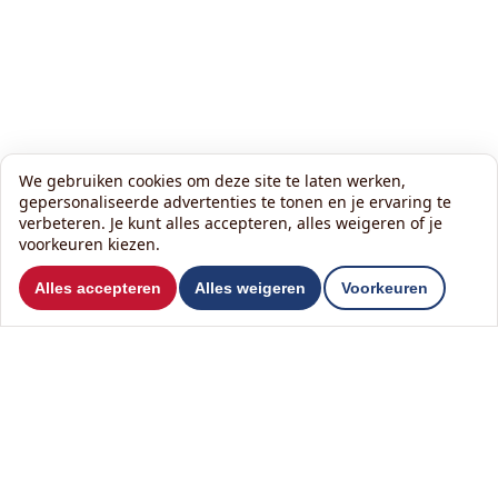
We gebruiken cookies om deze site te laten werken,
gepersonaliseerde advertenties te tonen en je ervaring te
verbeteren. Je kunt alles accepteren, alles weigeren of je
voorkeuren kiezen.
Wil je ons volgen?
Alles accepteren
Alles weigeren
Voorkeuren
Lees onze nieuwsbrief:
Contact
Het KlusHuis Nederland B.V.
T
0342 84 97 97