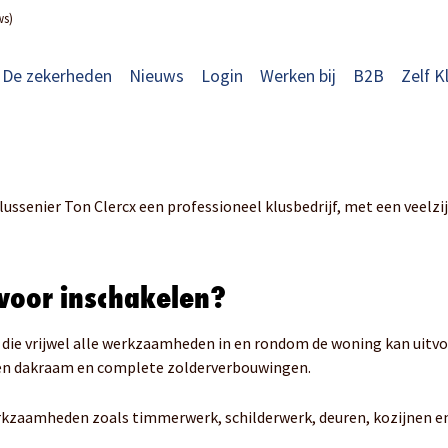
ws)
De zekerheden
Nieuws
Login
Werken bij
B2B
Zelf K
ussenier Ton Clercx een professioneel klusbedrijf, met een veelzi
 voor inschakelen?
 die vrijwel alle werkzaamheden in en rondom de woning kan uitvo
 een dakraam en complete zolderverbouwingen.
werkzaamheden zoals timmerwerk, schilderwerk, deuren, kozijnen en