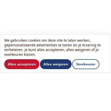
We gebruiken cookies om deze site te laten werken,
gepersonaliseerde advertenties te tonen en je ervaring te
verbeteren. Je kunt alles accepteren, alles weigeren of je
voorkeuren kiezen.
Wil je ons volgen?
Alles accepteren
Alles weigeren
Voorkeuren
Lees onze nieuwsbrief:
Contact
Het KlusHuis Nederland B.V.
T
0342 84 97 97