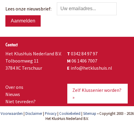
Lees onze nieuwsbrief:
Contact
Het KlusHuis Nederland B.V.
T
0342 84 97 97
Tolboomweg 11
M
06 1406 7007
3784 XC Terschuur
E
info@hetklushuis.nl
Over ons
Zelf Klussenier worden?
Nieuws
»
Niet tevreden?
Voorwaarden
|
Disclaimer
|
Privacy
|
Cookiebeleid
|
Sitemap
• Copyright 2003 - 2026
Het KlusHuis Nederland B.V.