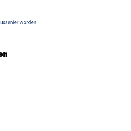
lussenier worden
den