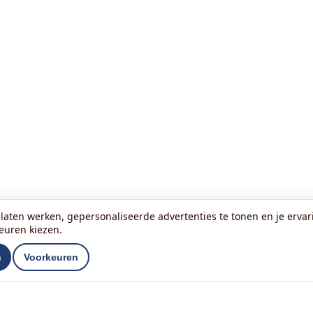
laten werken, gepersonaliseerde advertenties te tonen en je ervari
keuren kiezen.
n
Voorkeuren
Lees onze nieuwsbrief: