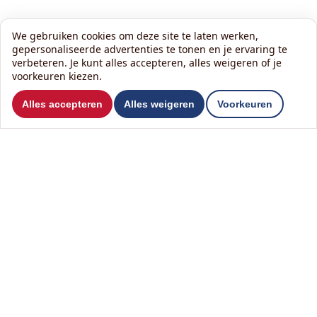
We gebruiken cookies om deze site te laten werken,
gepersonaliseerde advertenties te tonen en je ervaring te
verbeteren. Je kunt alles accepteren, alles weigeren of je
voorkeuren kiezen.
Wil je ons volgen?
Alles accepteren
Alles weigeren
Voorkeuren
Lees onze nieuwsbrief:
Contact
Het KlusHuis Nederland B.V.
T
0342 84 97 97
Tolboomweg 11
M
06 1406 7007
3784 XC Terschuur
E
info@hetklushuis.nl
Over ons