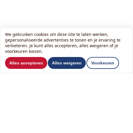
We gebruiken cookies om deze site te laten werken,
gepersonaliseerde advertenties te tonen en je ervaring te
verbeteren. Je kunt alles accepteren, alles weigeren of je
voorkeuren kiezen.
Wil je ons volgen?
Alles accepteren
Alles weigeren
Voorkeuren
Lees onze nieuwsbrief:
Contact
Het KlusHuis Nederland B.V.
T
0342 84 97 97
Tolboomweg 11
M
06 1406 7007
3784 XC Terschuur
E
info@hetklushuis.nl